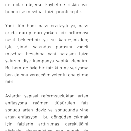
de dolar düşerse kaybetme riskin var, 
bunda ise mevduat faizi garanti cepte.
Yani dün hani nass oradaydı ya, nass 
orada durup duruyorken faiz arttırmayı 
nasıl beklerdiniz ya şu kardeşinizden; 
işte şimdi vatandaş parasını vadeli 
mevduat hesabına yani parasını faize 
yatırsın diye kampanya yaptık efendim. 
Bu hem de öyle bir faiz ki o ne veriyorsa 
ben de onu vereceğim yeter ki ona gitme 
faizi.
Aylardır yapısal reformsuzluktan artan 
enflasyona rağmen düşürülen faiz 
sonucu artan döviz ve sonucunda yine 
artan enflasyon,  bu döngüden çıkmak 
için faizlerin arttırılması gerekliliğini 