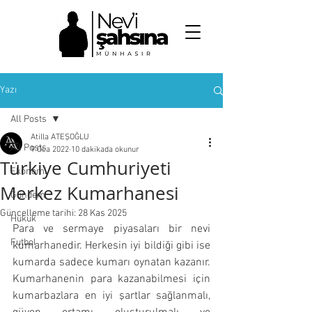
NEV'İ ŞAHSINA
MÜNHASIR
Yazı
All Posts
Atilla ATEŞOĞLU
All Posts
9 Oca 2022
10 dakikada okunur
Türkiye Cumhuriyeti
Ekonomi
Merkez Kumarhanesi
Gündem
Güncelleme tarihi:
28 Kas 2025
Hukuk
Para ve sermaye piyasaları bir nevi 
Futbol
kumarhanedir. Herkesin iyi bildiği gibi ise 
kumarda sadece kumarı oynatan kazanır. 
Kumarhanenin para kazanabilmesi için 
kumarbazlara en iyi şartlar sağlanmalı, 