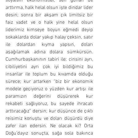
söylesin ekonomistler, sen günah de 
arttırma, halk helal olsun işte dindar lider 
desin; sonra bir akşam çık limitsiz bir 
faiz vadet ve o halk yine helal olsun 
liderimiz kimseye boyun eğmedi deyip 
sokaklarda dolar yakıp halay çeksin, satır 
ile dolardan kıyma yapsın, doları 
aşağılamak adına dolara sümkürsün. 
Cumhurbaşkanının tabiri ile; cinsini ayrı, 
cibiliyetini ayrı çok iyi bildiğimiz bu 
insanlar ile toplum bu kıvamda olduğu 
sürece; kur artarken “biz bir ekonomik 
modele geçiyoruz o yüzden kur artışı ile 
paramızın değerini düşürerek kur 
rekabeti sağlıyoruz, bu sayede ihracatı 
arttıracağız” dersin; kur düşünce de çıktı 
reisimiz konuştu ve doları düşürdü diye 
zafer ilan edersin. Ne olacak ki? Orta 
Doğu’dayız sonuçta, sağa sola bakınca 