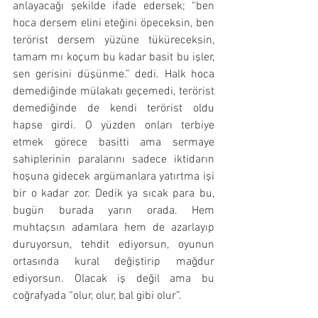
anlayacağı şekilde ifade edersek; “ben 
hoca dersem elini eteğini öpeceksin, ben 
terörist dersem yüzüne tüküreceksin, 
tamam mı koçum bu kadar basit bu işler, 
sen gerisini düşünme.” dedi. Halk hoca 
demediğinde mülakatı geçemedi, terörist 
demediğinde de kendi terörist oldu 
hapse girdi. O yüzden onları terbiye 
etmek görece basitti ama sermaye 
sahiplerinin paralarını sadece iktidarın 
hoşuna gidecek argümanlara yatırtma işi 
bir o kadar zor. Dedik ya sıcak para bu, 
bugün burada yarın orada. Hem 
muhtaçsın adamlara hem de azarlayıp 
duruyorsun, tehdit ediyorsun, oyunun 
ortasında kural değiştirip mağdur 
ediyorsun. Olacak iş değil ama bu 
coğrafyada “olur, olur, bal gibi olur”.