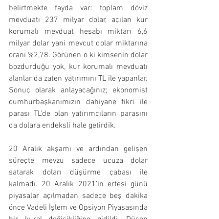
belirtmekte fayda var: toplam döviz 
mevduatı 237 milyar dolar, açılan kur 
korumalı mevduat hesabı miktarı 6,6 
milyar dolar yani mevcut dolar miktarına 
oranı %2,78. Görünen o ki kimsenin dolar 
bozdurduğu yok, kur korumalı mevduatı 
alanlar da zaten yatırımını TL ile yapanlar. 
Sonuç olarak anlayacağınız; ekonomist 
cumhurbaşkanımızın dahiyane fikri ile 
parası TL’de olan yatırımcıların parasını 
da dolara endeksli hale getirdik. 
20 Aralık akşamı ve ardından gelişen 
süreçte mevzu sadece ucuza dolar 
satarak doları düşürme çabası ile 
kalmadı. 20 Aralık 2021’in ertesi günü 
piyasalar açılmadan sadece beş dakika 
önce Vadeli İşlem ve Opsiyon Piyasasında 