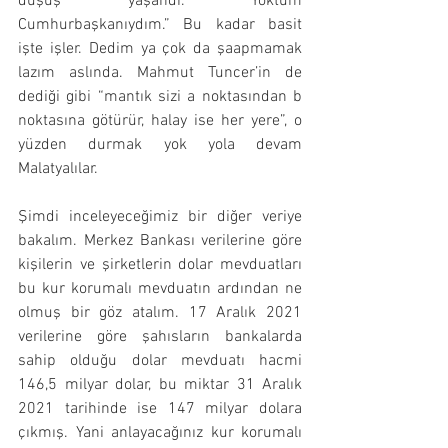
düşüş yaşandı. Yoktum 
Cumhurbaşkanıydım.” Bu kadar basit 
işte işler. Dedim ya çok da şaapmamak 
lazım aslında. Mahmut Tuncer’in de 
dediği gibi “mantık sizi a noktasından b 
noktasına götürür, halay ise her yere”, o 
yüzden durmak yok yola devam 
Malatyalılar. 
Şimdi inceleyeceğimiz bir diğer veriye 
bakalım. Merkez Bankası verilerine göre 
kişilerin ve şirketlerin dolar mevduatları 
bu kur korumalı mevduatın ardından ne 
olmuş bir göz atalım. 17 Aralık 2021 
verilerine göre şahısların bankalarda 
sahip olduğu dolar mevduatı hacmi 
146,5 milyar dolar, bu miktar 31 Aralık 
2021 tarihinde ise 147 milyar dolara 
çıkmış. Yani anlayacağınız kur korumalı 