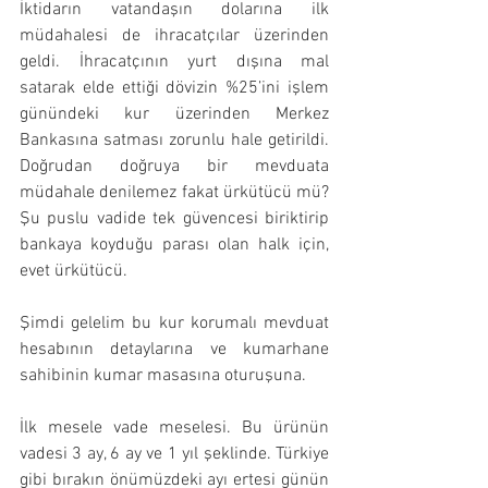
İktidarın vatandaşın dolarına ilk 
müdahalesi de ihracatçılar üzerinden 
geldi. İhracatçının yurt dışına mal 
satarak elde ettiği dövizin %25’ini işlem 
günündeki kur üzerinden Merkez 
Bankasına satması zorunlu hale getirildi. 
Doğrudan doğruya bir mevduata 
müdahale denilemez fakat ürkütücü mü? 
Şu puslu vadide tek güvencesi biriktirip 
bankaya koyduğu parası olan halk için, 
evet ürkütücü.
Şimdi gelelim bu kur korumalı mevduat 
hesabının detaylarına ve kumarhane 
sahibinin kumar masasına oturuşuna.
İlk mesele vade meselesi. Bu ürünün 
vadesi 3 ay, 6 ay ve 1 yıl şeklinde. Türkiye 
gibi bırakın önümüzdeki ayı ertesi günün 