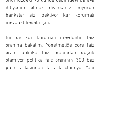
önümüzdeki 90 günde cebimdeki paraya 
ihtiyacım olmaz diyorsanız buyurun 
bankalar sizi bekliyor kur korumalı 
mevduat hesabı için.
Bir de kur korumalı mevduatın faiz 
oranına bakalım. Yönetmeliğe göre faiz 
oranı politika faiz oranından düşük 
olamıyor, politika faiz oranının 300 baz 
puan fazlasından da fazla olamıyor. Yani 
güncel politika faizi ile kur korumalı 
mevduatın faiz marjı 14-17 bandında. 
Aynı dönemde aynı bankalara gidip anam 
babam usulü vadeli mevduat hesabına 
paranızı yatırdığınızda alacağınız faiz 
getirisi ise 32 günlük vadede %21. Kur 
korumalı mevduatın diğer vadeli 
mevduat hesaplarından farkı stopajının 
%0 olması. Diğer mevduat hesaplarında 