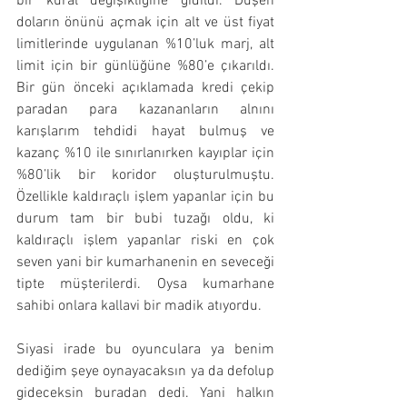
bir kural değişikliğine gidildi. Düşen 
doların önünü açmak için alt ve üst fiyat 
limitlerinde uygulanan %10’luk marj, alt 
limit için bir günlüğüne %80’e çıkarıldı. 
Bir gün önceki açıklamada kredi çekip 
paradan para kazananların alnını 
karışlarım tehdidi hayat bulmuş ve 
kazanç %10 ile sınırlanırken kayıplar için 
%80’lik bir koridor oluşturulmuştu. 
Özellikle kaldıraçlı işlem yapanlar için bu 
durum tam bir bubi tuzağı oldu, ki 
kaldıraçlı işlem yapanlar riski en çok 
seven yani bir kumarhanenin en seveceği 
tipte müşterilerdi. Oysa kumarhane 
sahibi onlara kallavi bir madik atıyordu.
Siyasi irade bu oyunculara ya benim 
dediğim şeye oynayacaksın ya da defolup 
gideceksin buradan dedi. Yani halkın 