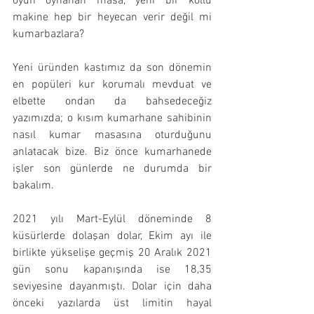
oyun oynanan masa, yeni bir kollu 
makine hep bir heyecan verir değil mi 
kumarbazlara?
Yeni üründen kastımız da son dönemin 
en popüleri kur korumalı mevduat ve 
elbette ondan da bahsedeceğiz 
yazımızda; o kısım kumarhane sahibinin 
nasıl kumar masasına oturduğunu 
anlatacak bize. Biz önce kumarhanede 
işler son günlerde ne durumda bir 
bakalım.
2021 yılı Mart-Eylül döneminde 8 
küsürlerde dolaşan dolar, Ekim ayı ile 
birlikte yükselişe geçmiş 20 Aralık 2021 
gün sonu kapanışında ise 18,35 
seviyesine dayanmıştı. Dolar için daha 
önceki yazılarda üst limitin hayal 