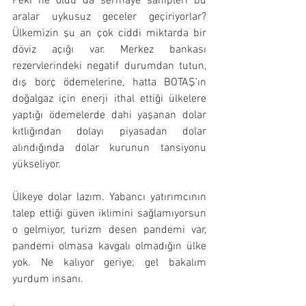
Peki ne oldu da sermaye sahipleri bu 
aralar uykusuz geceler geçiriyorlar? 
Ülkemizin şu an çok ciddi miktarda bir 
döviz açığı var. Merkez bankası 
rezervlerindeki negatif durumdan tutun, 
dış borç ödemelerine, hatta BOTAŞ’ın 
doğalgaz için enerji ithal ettiği ülkelere 
yaptığı ödemelerde dahi yaşanan dolar 
kıtlığından dolayı piyasadan dolar 
alındığında dolar kurunun tansiyonu 
yükseliyor.
Ülkeye dolar lazım. Yabancı yatırımcının 
talep ettiği güven iklimini sağlamıyorsun 
o gelmiyor, turizm desen pandemi var, 
pandemi olmasa kavgalı olmadığın ülke 
yok. Ne kalıyor geriye; gel bakalım 
yurdum insanı.