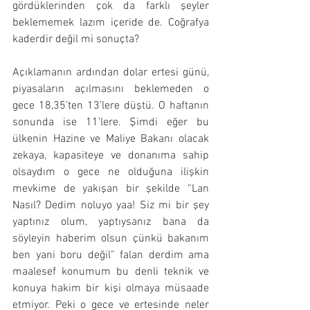
gördüklerinden çok da farklı şeyler 
beklememek lazım içeride de. Coğrafya 
kaderdir değil mi sonuçta?
Açıklamanın ardından dolar ertesi günü, 
piyasaların açılmasını beklemeden o 
gece 18,35’ten 13’lere düştü. O haftanın 
sonunda ise 11’lere. Şimdi eğer bu 
ülkenin Hazine ve Maliye Bakanı olacak 
zekaya, kapasiteye ve donanıma sahip 
olsaydım o gece ne olduğuna ilişkin 
mevkime de yakışan bir şekilde “Lan 
Nasıl? Dedim noluyo yaa! Siz mi bir şey 
yaptınız olum, yaptıysanız bana da 
söyleyin haberim olsun çünkü bakanım 
ben yani boru değil” falan derdim ama 
maalesef konumum bu denli teknik ve 
konuya hakim bir kişi olmaya müsaade 
etmiyor. Peki o gece ve ertesinde neler 