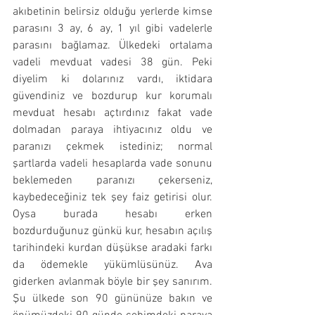
akıbetinin belirsiz olduğu yerlerde kimse 
parasını 3 ay, 6 ay, 1 yıl gibi vadelerle 
parasını bağlamaz. Ülkedeki ortalama 
vadeli mevduat vadesi 38 gün. Peki 
diyelim ki dolarınız vardı, iktidara 
güvendiniz ve bozdurup kur korumalı 
mevduat hesabı açtırdınız fakat vade 
dolmadan paraya ihtiyacınız oldu ve 
paranızı çekmek istediniz; normal 
şartlarda vadeli hesaplarda vade sonunu 
beklemeden paranızı çekerseniz, 
kaybedeceğiniz tek şey faiz getirisi olur. 
Oysa burada hesabı erken 
bozdurduğunuz günkü kur, hesabın açılış 
tarihindeki kurdan düşükse aradaki farkı 
da ödemekle yükümlüsünüz. Ava 
giderken avlanmak böyle bir şey sanırım. 
Şu ülkede son 90 gününüze bakın ve 