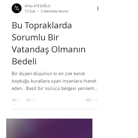
Atilla ATEŞOĞLU
3 dakikada okunur
13 Şub
Bu Topraklarda
Sorumlu Bir
Vatandaş Olmanın
Bedeli
Bir düzen düşünün ki en çok kendi
koyduğu kurallara uyan insanlara ihanet
eden.. Basit bir sürücü belgesi yenileme
süreci üzerinden ülkenin halini
özetleyen blog yazımı ne yazık ki keyifle
değil, illallah ederek okuyacaksınız.