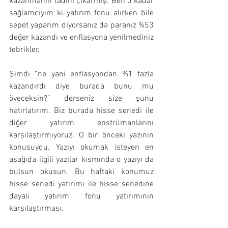
kazanmanın tadını çıkarmış. Ben o kadar 
sağlamcıyım ki yatırım fonu alırken bile 
sepet yaparım diyorsanız da paranız %53 
değer kazandı ve enflasyona yenilmediniz 
tebrikler.
Şimdi “ne yani enflasyondan %1 fazla 
kazandırdı diye burada bunu mu 
öveceksin?” derseniz size şunu 
hatırlatırım. Biz burada hisse senedi ile 
diğer yatırım enstrümanlarını 
karşılaştırmıyoruz. O bir önceki yazının 
konusuydu. Yazıyı okumak isteyen en 
aşağıda ilgili yazılar kısmında o yazıyı da 
bulsun okusun. Bu haftaki konumuz 
hisse senedi yatırımı ile hisse senedine 
dayalı yatırım fonu yatırımının 
karşılaştırması.