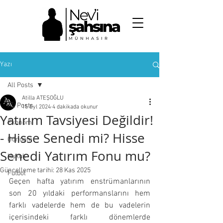
NEV'İ ŞAHSINA
MÜNHASIR
Yazı
All Posts
Atilla ATEŞOĞLU
All Posts
15 Eyl 2024
4 dakikada okunur
Yatırım Tavsiyesi Değildir!
Ekonomi
- Hisse Senedi mi? Hisse
Gündem
Senedi Yatırım Fonu mu?
Hukuk
Güncelleme tarihi:
28 Kas 2025
Futbol
Geçen hafta yatırım enstrümanlarının 
son 20 yıldaki performanslarını hem 
farklı vadelerde hem de bu vadelerin 
içerisindeki farklı dönemlerde 