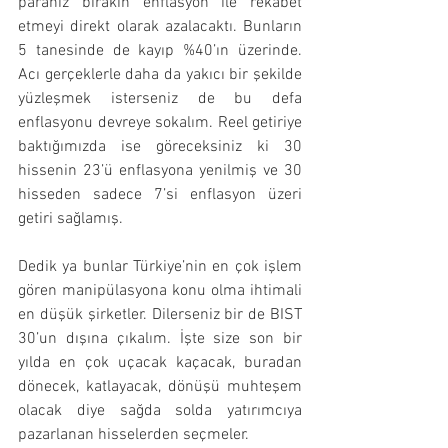
paranız bırakın enflasyon ile rekabet 
etmeyi direkt olarak azalacaktı. Bunların 
5 tanesinde de kayıp %40’ın üzerinde. 
Acı gerçeklerle daha da yakıcı bir şekilde 
yüzleşmek isterseniz de bu defa 
enflasyonu devreye sokalım. Reel getiriye 
baktığımızda ise göreceksiniz ki 30 
hissenin 23’ü enflasyona yenilmiş ve 30 
hisseden sadece 7’si enflasyon üzeri 
getiri sağlamış.
Dedik ya bunlar Türkiye’nin en çok işlem 
gören manipülasyona konu olma ihtimali 
en düşük şirketler. Dilerseniz bir de BIST 
30’un dışına çıkalım. İşte size son bir 
yılda en çok uçacak kaçacak, buradan 
dönecek, katlayacak, dönüşü muhteşem 
olacak diye sağda solda yatırımcıya 
pazarlanan hisselerden seçmeler.