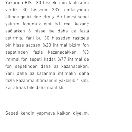
Yukarıda BIST 30 hisselerinin tablosunu 
verdik. 30 hissenin 23’ü enflasyonun 
altında getiri elde etmiş. Bir tanesi sepet 
yatırım fonumuz gibi %1 reel kazanç 
sağlarken 6 hisse ise daha da fazla 
getirmiş. Yani bu 30 hisseden rastgele 
bir hisse seçsen %20 ihtimal bizim fon 
sepetinden fazla kazanacakken, %3 
ihtimal fon sepeti kadar, %77 ihtimal de 
fon sepetinden daha az kazanacaktın. 
Yani daha az kazanma ihtimalin daha 
fazla kazanma ihtimalinin yaklaşık 4 katı. 
Zar atmak bile daha mantıklı.
Sepeti kendin yapmaya kalktın diyelim. 
Buyur; en çok işlem gören 30 hisseye 
endeksteki ağırlıklarına göre yatırım 